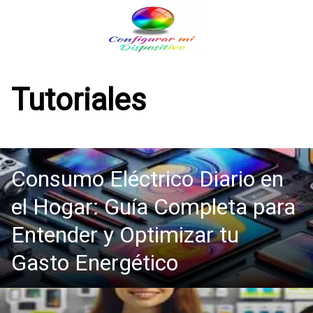
Saltar
al
contenido
Tutoriales
Consumo Eléctrico Diario en
el Hogar: Guía Completa para
Entender y Optimizar tu
Gasto Energético