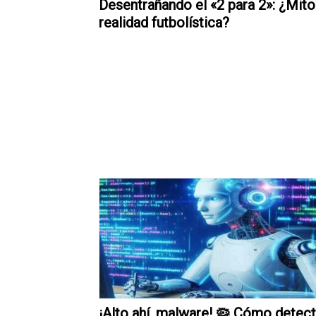
Desentrañando el «2 para 2»: ¿Mito
realidad futbolística?
¡Alto ahí, malware! 🦠 Cómo detect