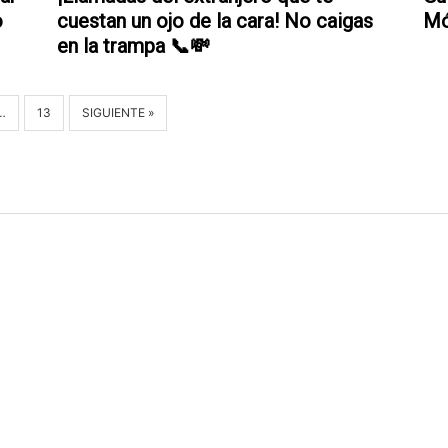
o
cuestan un ojo de la cara! No caigas
Mó
en la trampa 📞💸
…
13
SIGUIENTE »