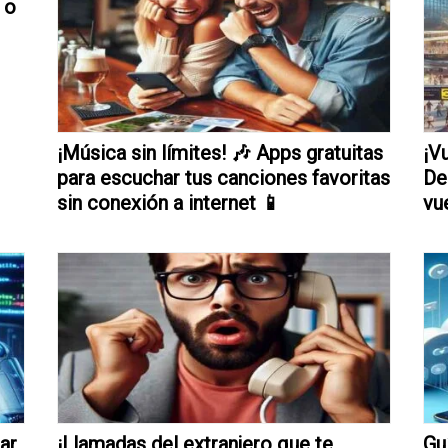
 o
¡Música sin límites! 🎶 Apps gratuitas
¡Vu
para escuchar tus canciones favoritas
De
sin conexión a internet 📱
vu
ar
¡Llamadas del extranjero que te
Gu