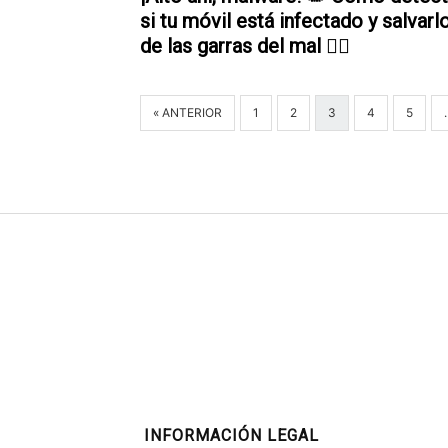
si tu móvil está infectado y salvarl
de las garras del mal 🦸‍♂️
« ANTERIOR
1
2
3
4
5
INFORMACIÓN LEGAL