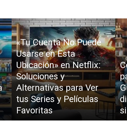
«Tu Cuenta No Puede
Usarse en Esta
Ubicación» en Netflix:
C
Soluciones y
p
a
Alternativas para Ver
G
tus Series y Películas
di
Favoritas
s