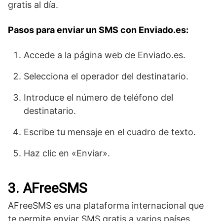
gratis al día.
Pasos para enviar un SMS con Enviado.es:
Accede a la página web de Enviado.es.
Selecciona el operador del destinatario.
Introduce el número de teléfono del
destinatario.
Escribe tu mensaje en el cuadro de texto.
Haz clic en «Enviar».
3. AFreeSMS
AFreeSMS es una plataforma internacional que
te permite enviar SMS gratis a varios países,