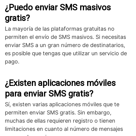
¿Puedo enviar SMS masivos
gratis?
La mayoría de las plataformas gratuitas no
permiten el envío de SMS masivos. Si necesitas
enviar SMS a un gran número de destinatarios,
es posible que tengas que utilizar un servicio de
pago.
¿Existen aplicaciones móviles
para enviar SMS gratis?
Sí, existen varias aplicaciones móviles que te
permiten enviar SMS gratis. Sin embargo,
muchas de ellas requieren registro o tienen
limitaciones en cuanto al número de mensajes