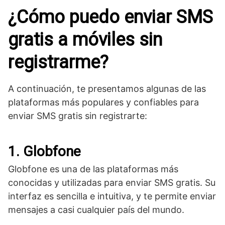
¿Cómo puedo enviar SMS
gratis a móviles sin
registrarme?
A continuación, te presentamos algunas de las
plataformas más populares y confiables para
enviar SMS gratis sin registrarte:
1. Globfone
Globfone es una de las plataformas más
conocidas y utilizadas para enviar SMS gratis. Su
interfaz es sencilla e intuitiva, y te permite enviar
mensajes a casi cualquier país del mundo.