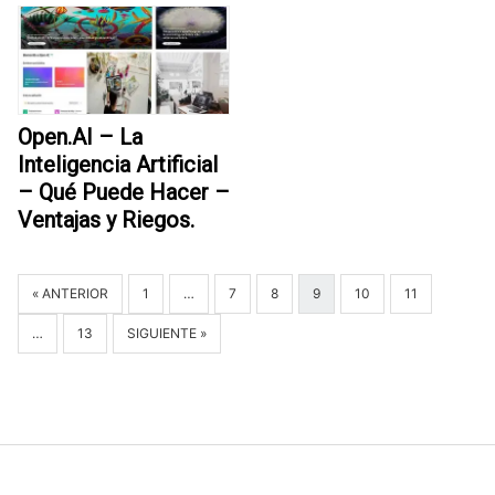
Open.AI – La
Inteligencia Artificial
– Qué Puede Hacer –
Ventajas y Riegos.
« ANTERIOR
1
…
7
8
9
10
11
…
13
SIGUIENTE »