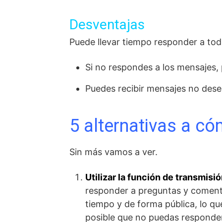
Desventajas
Puede llevar tiempo responder a tod
Si no respondes a los mensajes, 
Puedes recibir mensajes no des
5 alternativas a c
Sin más vamos a ver.
Utilizar la función de transmisi
responder a preguntas y comenta
tiempo y de forma pública, lo qu
posible que no puedas responder