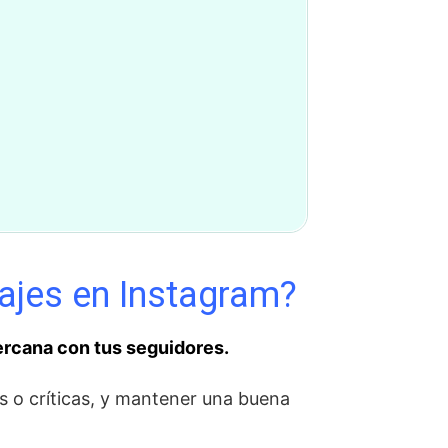
sajes en Instagram?
rcana con tus seguidores.
 o críticas, y mantener una buena