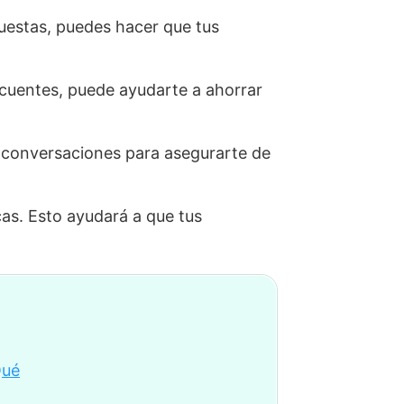
spuestas, puedes hacer que tus
recuentes, puede ayudarte a ahorrar
 conversaciones para asegurarte de
cas. Esto ayudará a que tus
Qué