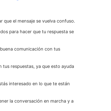
ar que el mensaje se vuelva confuso.
zados para hacer que tu respuesta se
a buena comunicación con tus
 tus respuestas, ya que esto ayuda
stás interesado en lo que te están
ener la conversación en marcha y a