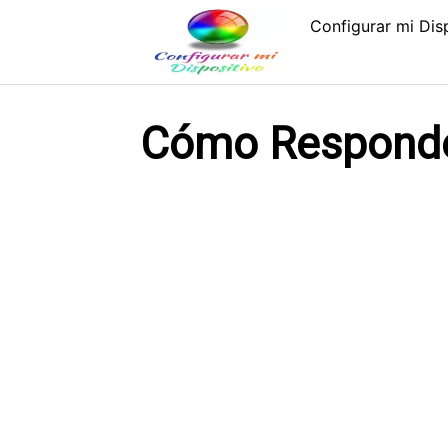
Saltar
Configurar mi Dis
al
contenido
Cómo Responde