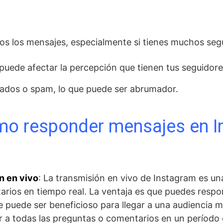
os los mensajes, especialmente si tienes muchos seg
puede afectar la percepción que tienen tus seguidore
eados o spam, lo que puede ser abrumador.
ómo responder mensajes en 
ón en vivo
: La transmisión en vivo de Instagram es un
rios en tiempo real. La ventaja es que puedes respo
e puede ser beneficioso para llegar a una audiencia 
 a todas las preguntas o comentarios en un período 