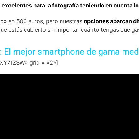
 excelentes para la fotografía teniendo en cuenta l
to» en 500 euros, pero nuestras
opciones abarcan di
ue estás cubierto sin importar cuánto tengas que gas
G: El mejor smartphone de gama med
Y71ZSW» grid = «2»]