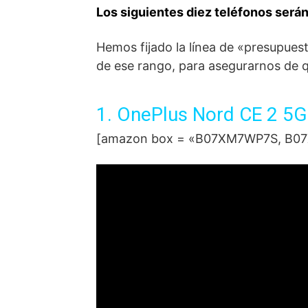
Los siguientes diez teléfonos serán
Hemos fijado la línea de «presupues
de ese rango, para asegurarnos de q
1. OnePlus Nord CE 2 5
[amazon box = «B07XM7WP7S, B07X