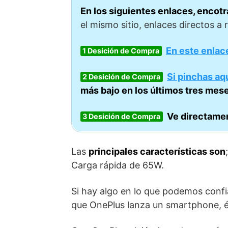
En los siguientes enlaces, encot
el mismo sitio, enlaces directos a 
En este enlac
1 Desición de Compra
Si pinchas aqu
2 Desición de Compra
más bajo en los últimos tres mes
Ve directame
3 Desición de Compra
Las
principales características son
Carga rápida de 65W.
Si hay algo en lo que podemos confi
que OnePlus lanza un smartphone, ést