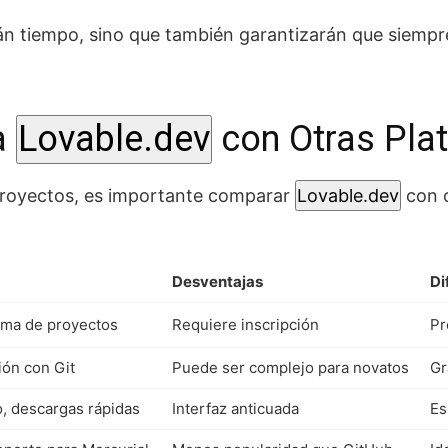
rán tiempo, sino que también garantizarán que siempr
a
Lovable.dev
con Otras Pla
proyectos, es importante comparar
Lovable.dev
con o
Desventajas
Di
gama de proyectos
Requiere inscripción
Pr
ión con Git
Puede ser complejo para novatos
Gr
o, descargas rápidas
Interfaz anticuada
Es