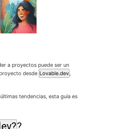
der a proyectos puede ser un
 proyecto desde
Lovable.dev
,
últimas tendencias, esta guía es
dev?
?