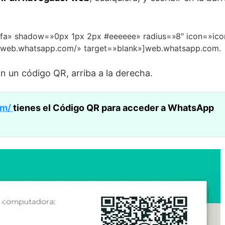
7fa» shadow=»0px 1px 2px #eeeeee» radius=»8″ icon=»ico
://web.whatsapp.com/» target=»blank»]web.whatsapp.com.
on un código QR, arriba a la derecha.
om/
tienes el Código QR para acceder a WhatsApp