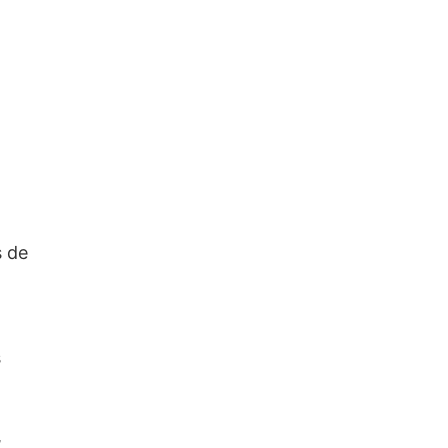
s de
s
,