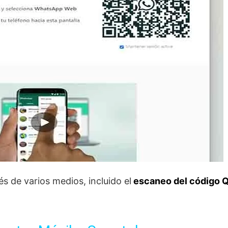
s de varios medios, incluido el
escaneo del código 