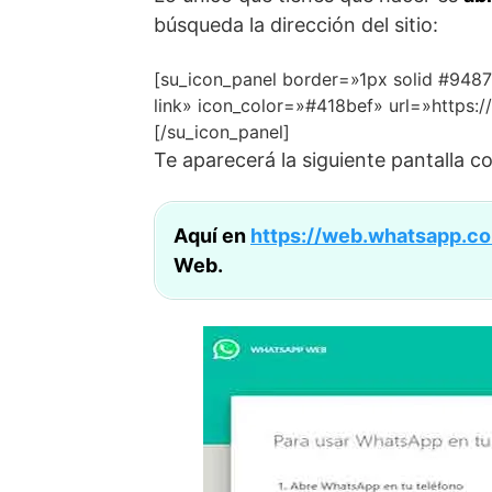
búsqueda la dirección del sitio:
[su_icon_panel border=»1px solid #948
link» icon_color=»#418bef» url=»https
[/su_icon_panel]
Te aparecerá la siguiente pantalla c
Aquí en
https://web.whatsapp.c
Web.