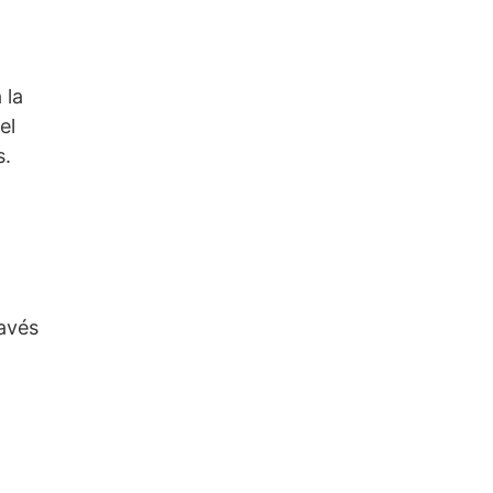
 la
el
s.
ravés