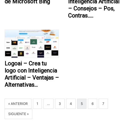
de Microsoft Bing
Inteligencia Artificial
– Consejos – Pos,
Contras…..
Logoai – Crea tu
logo con Inteligencia
Artificial – Ventajas –
Alternativas…
« ANTERIOR
1
…
3
4
5
6
7
SIGUIENTE »